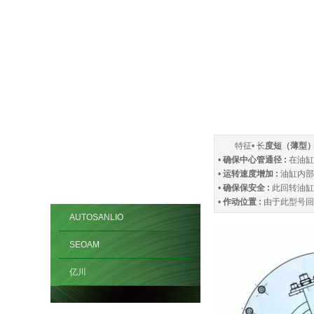
特征•
长
度短（薄型）
•
确保中心管通径 :
在油缸
•
运转速度增加 :
油缸内部
•
确保保安全 :
此回转油缸
•
作动
位置 :
由于此型号回
AUTOSANLIO
SEOAM
亿川