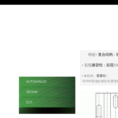
特征•
复合结构 : 
•
实现
兼容性 : 实现
Y
•
体积
小、重量轻 :
与VAH型油缸相比长度缩
AUTOSANLIO
SEOAM
亿川