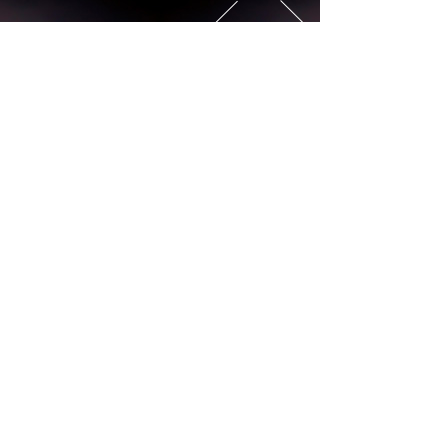
液压卡盘夹不紧工件如
三爪卡盘有哪些
指形卡盘在机床组制造
卡盘知识
液压卡盘夹不紧工件如何处理
专题
三爪卡盘有哪些
01
免费服务热线：
联系我们
021-54479533