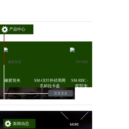
产品中心
橡胶筒夹
SM-ODT外径用两
SM-RBC 外径用注
爪斜拉卡盘
胶型涨套卡盘
查看更多
新闻动态